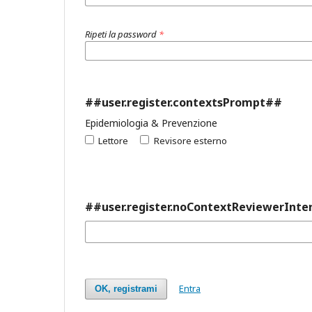
Ripeti la password
*
##user.register.contextsPrompt##
Epidemiologia & Prevenzione
Lettore
Revisore esterno
##user.register.noContextReviewerInte
Entra
OK, registrami